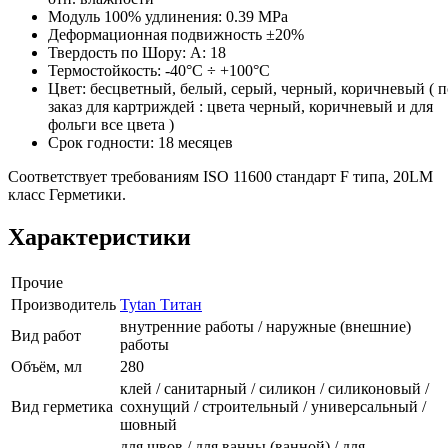
Модуль 100% удлинения: 0.39 MPa
Деформационная подвижность ±20%
Твердость по Шору: A: 18
Термостойкость: -40°C ÷ +100°C
Цвет: бесцветный, белый, серый, черный, коричневый ( 
заказ для картриждей : цвета черный, коричневый и для
фольги все цвета )
Срок годности: 18 месяцев
Соответствует требованиям ISO 11600 стандарт F типа, 20LM
класс Герметики.
Характеристики
Прочие
Производитель
Tytan Титан
внутренние работы / наружные (внешние)
Вид работ
работы
Объём, мл
280
клей / санитарный / силикон / силиконовый /
Вид герметика
сохнущий / строительный / универсальный /
шовный
для швов / для ванны (ванной) / для