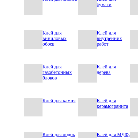
бумаги
Клей для
Клей для
виниловых
внутренних
обоев
работ
Клей для
Клей для
газобетонных
дерева
блоков
Клей для камня
Клей для
керамогранита
Клей для лодок
Клей для МДФ,