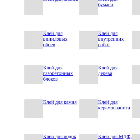
бумаги
Клей для
Клей для
виниловых
внутренних
обоев
работ
Клей для
Клей для
газобетонных
дерева
блоков
Клей для камня
Клей для
керамогранита
Клей для лодок
Клей для МДФ,