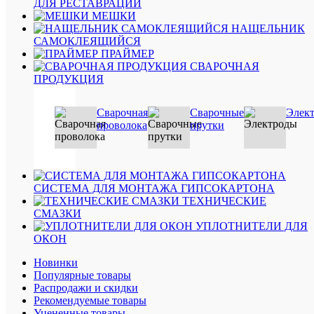
просмот
ДЛЯ РЕСТАВРАЦИИ
Tytan
МЕШКИ
гермети
НАЩЕЛЬНИК
силикон
САМОКЛЕЯЩИЙСЯ
универс
ПРАЙМЕР
бесцвет
СВАРОЧНАЯ
80
ПРОДУКЦИЯ
мл.
736
Сварочная
Сварочные
Элек
руб.
проволока
прутки
/
шт
В
СИСТЕМА ДЛЯ МОНТАЖА ГИПСОКАРТОНА
корзину
ТЕХНИЧЕСКИЕ
СМАЗКИ
Подробн
УПЛОТНИТЕЛИ ДЛЯ
ОКОН
Купить
в
Новинки
1
Популярные товары
клик
Распродажи и скидки
Рекомендуемые товары
Сравнен
Уцененные товары