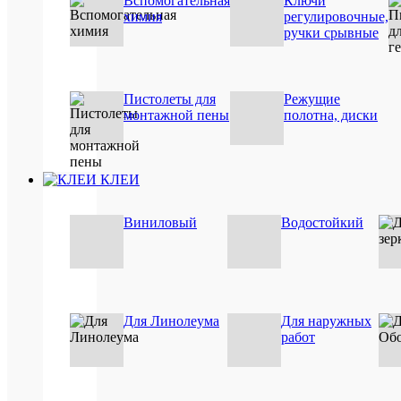
Вспомогательная
Ключи
/
химия
регулировочные,
Вид
монтаж
ручки срывные
клея
/
строите
/
водосто
Пистолеты для
Режущие
для
монтажной пены
полотна, диски
дерева
Применен
(древес
клея
/
для
бумаги
КЛЕИ
Страна
Польша
бренда
Виниловый
Водостойкий
Цвет
бесцвет
ОП
ТО
Для Линолеума
Для наружных
работ