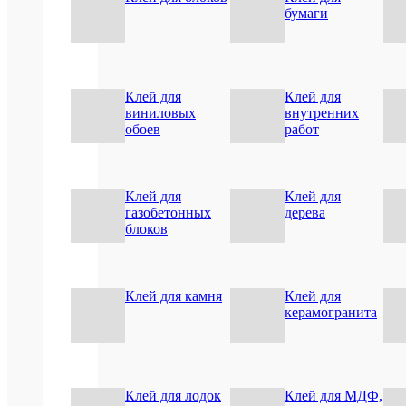
бумаги
Tytan
Пр
Тита
внут
рабо
Клей для
Клей для
/
Ви
виниловых
внутренних
нару
раб
обоев
работ
(вне
рабо
Об
175
Клей для
Клей для
мл
газобетонных
дерева
пва
блоков
/
дома
/
Ви
монт
Клей для камня
Клей для
кле
/
керамогранита
стро
/
водо
для
Клей для лодок
Клей для МДФ,
дере