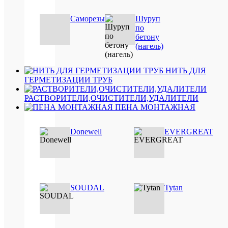
Professio
гермети
Саморезы
Шуруп
силикон
по
санитар
бетону
бесцвет
(нагель)
80
мл.
375
НИТЬ ДЛЯ
руб.
ГЕРМЕТИЗАЦИИ ТРУБ
/
шт
РАСТВОРИТЕЛИ,ОЧИСТИТЕЛИ,УДАЛИТЕЛИ
ПЕНА МОНТАЖНАЯ
В
Donewell
EVERGREAT
корзину
Подробн
Купить
в
SOUDAL
Tytan
1
клик
Сравнен