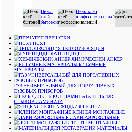
В
корзину
Пено-
Пено-клей
клей
профессиональный
Подробн
бытовой
Купить
в
ПЕРЧАТКИ
1
ПСУЛ
клик
ТЕПЛОИЗОЛЯЦИЯ
ФУНГИЦИДЫ
Сравнен
ХИМИЧЕСКИЙ АНКЕР
БИТУМНЫЕ
В
МАТЕРИАЛЫ
избранн
Под
ГАЗ УНИВЕРСАЛЬНЫЙ ДЛЯ ПОРТАТИВНЫХ
заказ
ГАЗОВЫХ ПРИБОРОВ
ГЕЛЬ ДЛЯ
СТЫКОВ ЛАМИНАТА
ЖИДКАЯ РЕЗИНА
КЛИНЬЯ МОНТАЖНЫЕ
ЛАКИ АЭРОЗОЛЬНЫЕ
ЛЕНТЫ МОНТАЖНЫЕ
Быстры
МАТЕРИАЛЫ