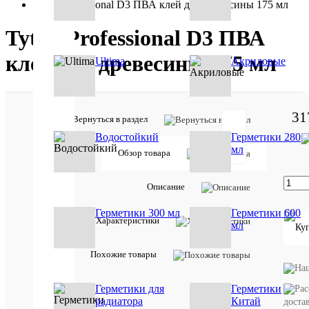
Tytan Professional D3 ПВА клей для древесины 175 мл
Tytan Professional D3 ПВА
клей для древесины 175 мл
Ultima
Акриловые
31
Вернуться в раздел
Водостойкий
Герметики 280
мл
Обзор товара
Товар
Описание
участвует
в акции:
Герметики 300 мл
Герметики 600
Sila(Сила)
Характеристики
мл
Отзывов:
Похожие товары
Артикул:
Герметики для
Герметики
1324
радиатора
Китай
доста