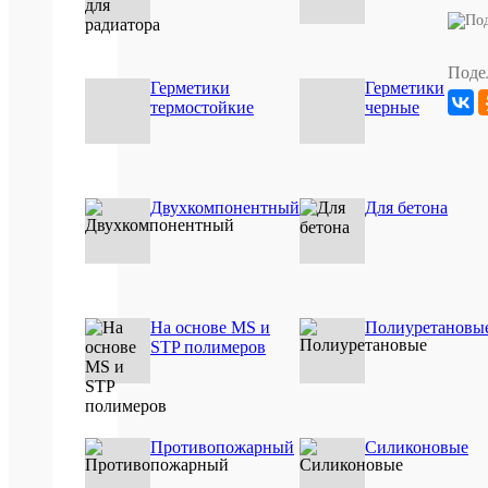
Описан
товара:
Поде
Водостой
Герметики
Герметики
клей
термостойкие
черные
для
древесины
на
базе
ПВА
дисперсии
Двухкомпонентный
Для бетона
Рекоменду
для
склеивани
горячим
и
холодным
способом
На основе MS и
Полиуретановы
всех
STP полимеров
видов
древесины
подверже
воздейств
влаги.
Качество
Противопожарный
Силиконовые
промышле
клея