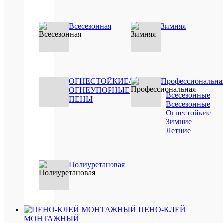
В
избранн
Всесезонная
Зимняя
Под
заказ
ОГНЕСТОЙКИЕ/
Профессиональна
ОГНЕУПОРНЫЕ
Всесезонные
Быстры
ПЕНЫ
Всесезонные|
просмот
Огнестойкие
ЭКОН
Зимние
клей
Летние
для
стыков
линолеу
50
Полиуретановая
мл
196.02
руб.
/
шт
ПЕНО-КЛЕЙ
МОНТАЖНЫЙ