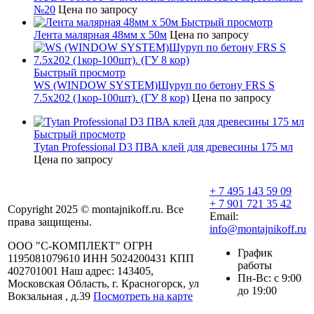
№20
Цена по запросу
Быстрый просмотр
Лента малярная 48мм х 50м
Цена по запросу
Быстрый просмотр
WS (WINDOW SYSTEM)Шуруп по бетону FRS S
7.5х202 (1кор-100шт). (ГУ 8 кор)
Цена по запросу
Быстрый просмотр
Tytan Professional D3 ПВА клей для древесины 175 мл
Цена по запросу
+ 7 495 143 59 09
+ 7 901 721 35 42
Copyright 2025 © montajnikoff.ru. Все
Email:
права защищены.
info@montajnikoff.ru
ООО "С-КОМПЛЕКТ" ОГРН
График
1195081079610 ИНН 5024200431 КПП
работы
402701001 Наш адрес: 143405,
Пн-Вс: с 9:00
Московская Область, г. Красногорск, ул
до 19:00
Вокзальная , д.39
Посмотреть на карте