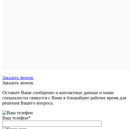
Купить
в
1
клик
Сравнен
В
избранн
Под
заказ
Заказать звонок
Заказать звонок
Оставьте Ваше сообщение и контактные данные и наши
специалисты свяжутся с Вами в ближайшее рабочее время для
решения Вашего вопроса.
Ваш телефон
*