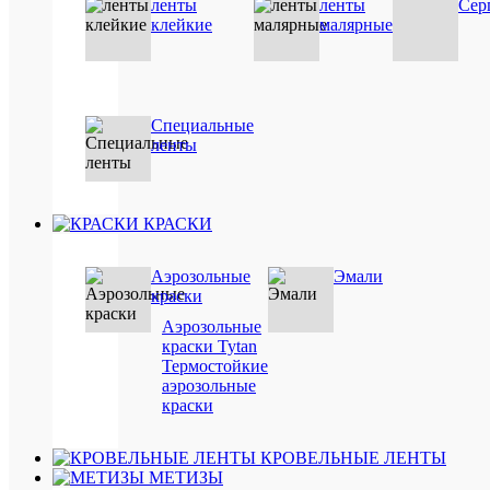
ленты
ленты
Сер
клейкие
малярные
Подробн
Купить
в
1
Специальные
клик
ленты
Сравнен
В
КРАСКИ
избранн
Под
Аэрозольные
Эмали
заказ
краски
Аэрозольные
краски Tytan
Термостойкие
аэрозольные
краски
Быстры
КРОВЕЛЬНЫЕ ЛЕНТЫ
просмот
МЕТИЗЫ
Tytan