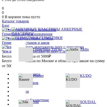
0
0
0
В корзине
пока пусто
Каталог товаров
Блог
АНКЕРНЫЕ
ПЛАСТИНЫ
Герметики: виды и назначения
ГЕРМЕТИКИ
Герметизация стыков и швов
Герметики 310 мл
Akfix
Чем и как убрать монтажную пену с линолеума
Бесплатная доставка от 5000₽
Бесплатная доставка по Москве и области при заказе на сумму
от 5000₽
Главная страница
Hauser
KUDO
•
Каталог товаров
•
Герметики
•
Герметики бесцветные
Sila
SOUDAL
•