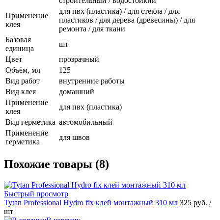
строительный / водостойкий
для пвх (пластика) / для стекла / для
Применение
пластиков / для дерева (древесины) / для
клея
ремонта / для ткани
Базовая
шт
единица
Цвет
прозрачный
Объём, мл
125
Вид работ
внутренние работы
Вид клея
домашний
Применение
для пвх (пластика)
клея
Вид герметика
автомобильный
Применение
для швов
герметика
Похожие товары (8)
Быстрый просмотр
Tytan Professional Hydro fix клей монтажный 310 мл
325 руб.
/
шт