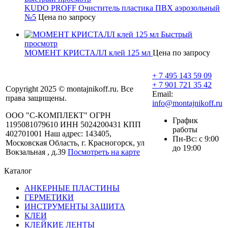
KUDO PROFF Очиститель пластика ПВХ аэрозольный
№5
Цена по запросу
Быстрый
просмотр
МОМЕНТ КРИСТАЛЛ клей 125 мл
Цена по запросу
+ 7 495 143 59 09
+ 7 901 721 35 42
Copyright 2025 © montajnikoff.ru. Все
Email:
права защищены.
info@montajnikoff.ru
ООО "С-КОМПЛЕКТ" ОГРН
График
1195081079610 ИНН 5024200431 КПП
работы
402701001 Наш адрес: 143405,
Пн-Вс: с 9:00
Московская Область, г. Красногорск, ул
до 19:00
Вокзальная , д.39
Посмотреть на карте
Каталог
АНКЕРНЫЕ ПЛАСТИНЫ
ГЕРМЕТИКИ
ИНСТРУМЕНТЫ ЗАЩИТА
КЛЕИ
КЛЕЙКИЕ ЛЕНТЫ