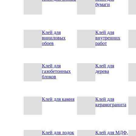
бумаги
Клей для
Клей для
виниловых
внутренних
обоев
работ
Клей для
Клей для
газобетонных
дерева
блоков
Клей для камня
Клей для
керамогранита
Клей для лодок
Клей для МДФ,