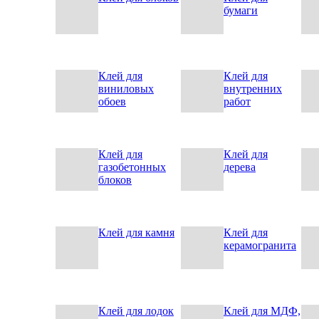
бумаги
Клей для
Клей для
виниловых
внутренних
обоев
работ
Клей для
Клей для
газобетонных
дерева
блоков
Клей для камня
Клей для
керамогранита
Клей для лодок
Клей для МДФ,