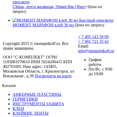
просмотр
Ultima, лента малярная, 50ммх36м (36шт)
Цена по
запросу
Быстрый просмотр
МОМЕНТ МАРАФОН клей 30 мл
Цена по запросу
+ 7 495 143 59 09
+ 7 901 721 35 42
Copyright 2025 © montajnikoff.ru. Все
Email:
права защищены.
info@montajnikoff.ru
ООО "С-КОМПЛЕКТ" ОГРН
График
1195081079610 ИНН 5024200431 КПП
работы
402701001 Наш адрес: 143405,
Пн-Вс: с 9:00
Московская Область, г. Красногорск, ул
до 19:00
Вокзальная , д.39
Посмотреть на карте
Каталог
АНКЕРНЫЕ ПЛАСТИНЫ
ГЕРМЕТИКИ
ИНСТРУМЕНТЫ ЗАЩИТА
КЛЕИ
КЛЕЙКИЕ ЛЕНТЫ