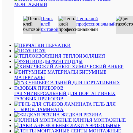
гер
МОНТАЖНЫЙ
для
Пр
швов
гер
Пено-
Пено-клей
клей
профессиональный
Св
бытовой
быст
пен
мо
ПЕРЧАТКИ
ПСУЛ
ТЕПЛОИЗОЛЯЦИЯ
ПО
ФУНГИЦИДЫ
ХИМИЧЕСКИЙ АНКЕР
ТО
БИТУМНЫЕ
(8)
МАТЕРИАЛЫ
ГАЗ УНИВЕРСАЛЬНЫЙ ДЛЯ ПОРТАТИВНЫХ
ГАЗОВЫХ ПРИБОРОВ
ГЕЛЬ ДЛЯ
СТЫКОВ ЛАМИНАТА
ЖИДКАЯ РЕЗИНА
КЛИНЬЯ МОНТАЖНЫЕ
ЛАКИ АЭРОЗОЛЬНЫЕ
ЛЕНТЫ МОНТАЖНЫЕ