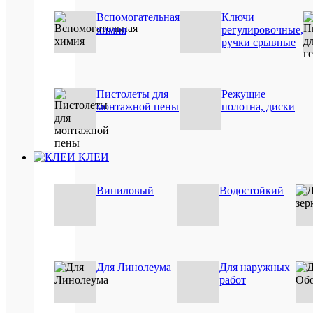
стекла
Вспомогательная
Ключи
/
химия
регулировочные,
для
ручки срывные
пластик
/
для
дерева
Применен
(древес
Пистолеты для
Режущие
клея
/
монтажной пены
полотна, диски
для
камня
/
для
ремонта
КЛЕИ
/
для
металла
Виниловый
Водостойкий
/
для
пенопол
/
для
пенопла
Для Линолеума
Для наружных
400
Вес
работ
грамм
Цвет
белый