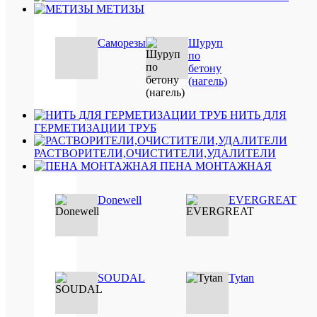
МЕТИЗЫ
для
плас
/
Саморезы
Шуруп
для
по
дере
Пр
бетону
(дре
кле
(нагель)
/
для
камн
НИТЬ ДЛЯ
/
ГЕРМЕТИЗАЦИИ ТРУБ
для
ремо
РАСТВОРИТЕЛИ,ОЧИСТИТЕЛИ,УДАЛИТЕЛИ
/
ПЕНА МОНТАЖНАЯ
для
мета
Donewell
EVERGREAT
/
для
пено
/
для
пено
SOUDAL
Tytan
400
Ве
грам