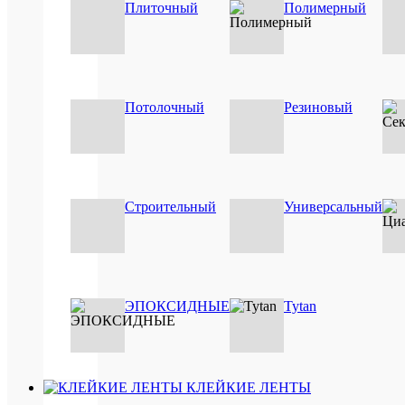
профи
Плиточный
Полимерный
панел
из
дерева
Потолочный
Резиновый
ХА
Строительный
Универсальный
Про
Моме
Пр
(Mom
ЭПОКСИДНЫЕ
Tytan
внут
рабо
/
Ви
нару
раб
(вне
КЛЕЙКИЕ ЛЕНТЫ
рабо