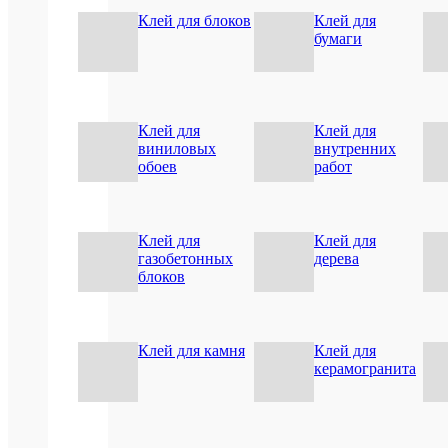
Клей для блоков
Клей для
бумаги
Клей для
Клей для
виниловых
внутренних
1.Скл
обоев
работ
повер
долж
быть
сухи
Клей для
Клей для
и
газобетонных
дерева
чисты
блоков
Перед
склеи
выдер
матер
при
Клей для камня
Клей для
комна
керамогранита
темпе
(от
+18°C
до
+25°C