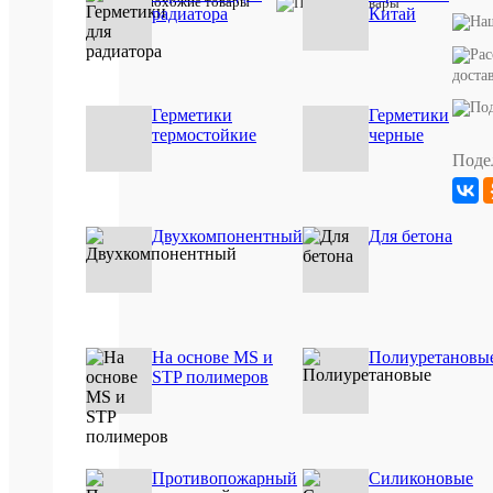
Похожие товары
радиатора
Китай
Артикул:
989415
доста
Описан
Герметики
Герметики
товара:
термостойкие
черные
Поде
Момент
Монтаж
Экспресс
Декор
МВ-45
Двухкомпонентный
Для бетона
отлично
подходит
для
крепления
декоратив
элементов
из
На основе MS и
Полиуретановы
различных
STP полимеров
материало
Характе
Все
характ
Момент
Противопожарный
Силиконовые
Производи
(Moment