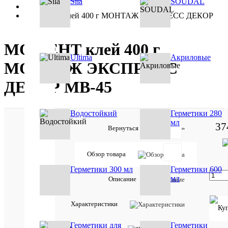
Sila
SOUDAL
•
МОМЕНТ клей 400 г МОНТАЖ ЭКСПРЕСС ДЕКОР
МВ-45
МОМЕНТ клей 400 г
Ultima
Акриловые
МОНТАЖ ЭКСПРЕСС
ДЕКОР МВ-45
Водостойкий
Герметики 280
мл
37
Вернуться в раздел
Обзор товара
Герметики 300 мл
Герметики 600
Товар
мл
участвует
Описание
в акции:
Sila(Сила)
Характеристики
Отзывов:
Герметики для
Герметики