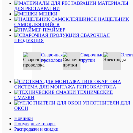
Быстры
МАТЕРИАЛЫ
просмот
ДЛЯ РЕСТАВРАЦИИ
МОМЕН
МЕШКИ
МОНТА
НАЩЕЛЬНИК
МВ-50
САМОКЛЕЯЩИЙСЯ
ЭКСПР
ПРАЙМЕР
клей
СВАРОЧНАЯ
БЕЛЫЙ
ПРОДУКЦИЯ
400
мл
396
Сварочная
Сварочные
Элек
руб.
проволока
прутки
/
шт
В
СИСТЕМА ДЛЯ МОНТАЖА ГИПСОКАРТОНА
корзину
ТЕХНИЧЕСКИЕ
СМАЗКИ
УПЛОТНИТЕЛИ ДЛЯ
Подробн
ОКОН
Купить
Новинки
в
Популярные товары
1
Распродажи и скидки
клик