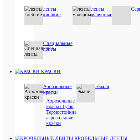
Об
ленты
ленты
Сер
400
мл
клейкие
малярные
унив
/
дома
/
Специальные
монт
Ви
ленты
/
кле
стро
/
водо
КРАСКИ
/
моро
Аэрозольные
Эмали
для
краски
плит
/
Аэрозольные
для
краски Tytan
пвх
Термостойкие
(плас
аэрозольные
/
краски
для
стекл
КРОВЕЛЬНЫЕ ЛЕНТЫ
/