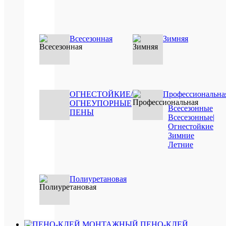
белы
Цв
9894
Ар
Об
Всесезонная
Зимняя
400
мл
400
Ве
грам
нару
Ви
ОГНЕСТОЙКИЕ/
Профессиональна
(вне
раб
ОГНЕУПОРНЫЕ
рабо
Всесезонные
ПЕНЫ
Всесезонные|
Ти
быто
Огнестойкие
пе
Зимние
Ви
Летние
всес
пе
Ви
дома
кле
Полиуретановая
для
Пр
плит
кле
Ви
авто
ПЕНО-КЛЕЙ