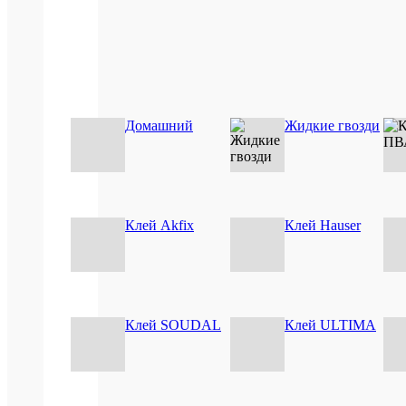
ОП
ТО
Домашний
Жидкие гвозди
Клей Akfix
Клей Hauser
Клей SOUDAL
Клей ULTIMA