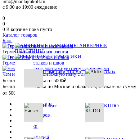
info@montajnikoff.ru
с 9:00 до 19:00 ежедневно
0
0
0
В корзине
пока пусто
Каталог товаров
Блог
АНКЕРНЫЕ
ПЛАСТИНЫ
Герметики: виды и назначения
ГЕРМЕТИКИ
Герметизация стыков и швов
Герметики 310 мл
Akfix
Чем и как убрать монтажную пену с линолеума
Бесплатная доставка от 5000₽
Бесплатная доставка по Москве и области при заказе на сумму
от 5000₽
Главная страница
Hauser
KUDO
•
Каталог товаров
•
Герметики
•
Герметик белый