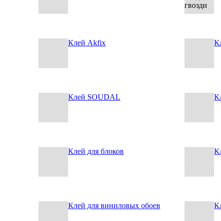
Клей Akfix
К
Клей SOUDAL
К
Клей для блоков
К
Клей для виниловых обоев
К