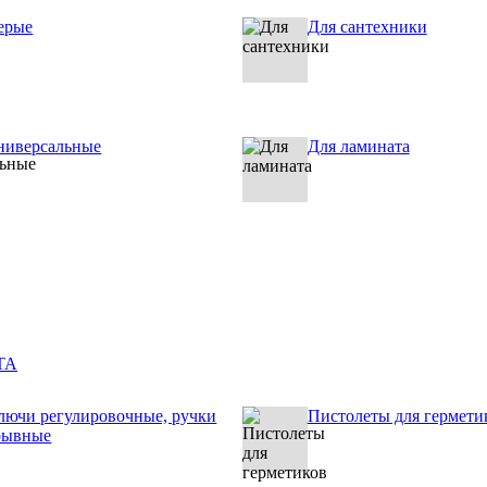
ерые
Для сантехники
ниверсальные
Для ламината
ТА
лючи регулировочные, ручки
Пистолеты для гермети
рывные