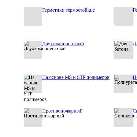
Герметики термостойкие
Г
Двухкомпонентный
Д
На основе MS и STP полимеров
П
Противопожарный
С