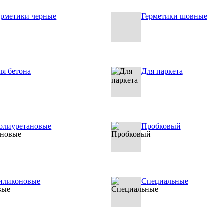
ерметики черные
Герметики шовные
ля бетона
Для паркета
олиуретановые
Пробковый
иликоновые
Специальные