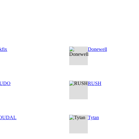
kfix
Donewell
UDO
RUSH
OUDAL
Tytan