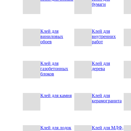
бумаги
Клей для
Клей для
виниловых
внутренних
обоев
работ
Клей для
Клей для
газобетонных
дерева
блоков
Клей для камня
Клей для
керамогранита
Клей для лодок
Клей для МДФ,