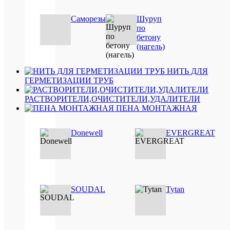
Саморезы
Шуруп
Быстры
по
просмот
бетону
Лента
(нагель)
монтажн
ЛМз-
АЛЮМ
НИТЬ ДЛЯ
100
ГЕРМЕТИЗАЦИИ ТРУБ
В2/2(72м
двухсто
РАСТВОРИТЕЛИ,ОЧИСТИТЕЛИ,УДАЛИТЕЛИ
Бут/
ПЕНА МОНТАЖНАЯ
Бут
1
Donewell
EVERGREAT
440
руб.
/
шт
SOUDAL
Tytan
В
корзину
Подробн