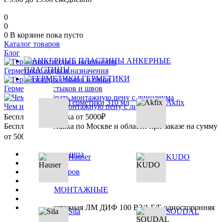
0
0
0
В корзине
пока пусто
Каталог товаров
Блог
АНКЕРНЫЕ
ПЛАСТИНЫ
Герметики: виды и назначения
ГЕРМЕТИКИ
Герметизация стыков и швов
Герметики 310 мл
Akfix
Чем и как убрать монтажную пену с линолеума
Бесплатная доставка от 5000₽
Бесплатная доставка по Москве и области при заказе на сумму
от 5000₽
Главная страница
Hauser
KUDO
•
Каталог товаров
•
ЛЕНТЫ МОНТАЖНЫЕ
•
Лента монтажная ЛМ ДИФ 100 В2/1 Б/Б односторонняя
Sila
SOUDAL