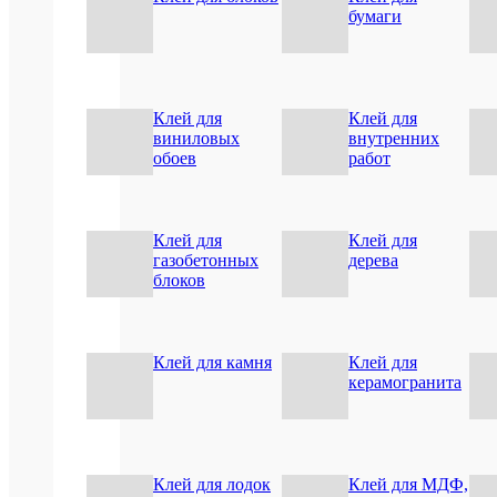
бумаги
Клей для
Клей для
Быстры
виниловых
внутренних
просмот
обоев
работ
TYTAN
PROFES
RS
TAPE
Клей для
Клей для
Лента
газобетонных
дерева
битумна
блоков
для
кровли
10см
x
Клей для камня
Клей для
10м
керамогранита
антраци
1
700
руб.
/
Клей для лодок
Клей для МДФ,
шт