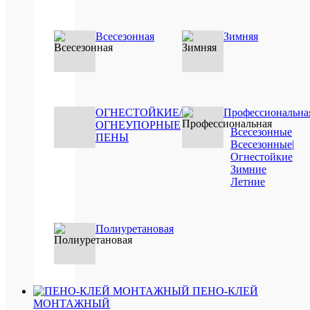
Купить
в
1
Всесезонная
Зимняя
клик
Сравнен
В
избранн
ОГНЕСТОЙКИЕ/
Профессиональна
ОГНЕУПОРНЫЕ
Всесезонные
Под
ПЕНЫ
Всесезонные|
заказ
Огнестойкие
Зимние
Летние
Полиуретановая
Быстры
просмот
ЛМл
ПЕНО-КЛЕЙ
100
МОНТАЖНЫЙ
*1,5