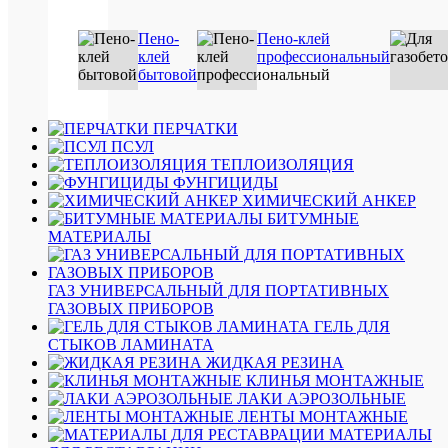
1
рол
Пено-
Пено-клей
18п.м.
клей
профессиональный
(36м/
бытовой
к)
576
руб.
ПЕРЧАТКИ
/
ПСУЛ
шт
ТЕПЛОИЗОЛЯЦИЯ
ФУНГИЦИДЫ
ХИМИЧЕСКИЙ АНКЕР
В
БИТУМНЫЕ
корзину
МАТЕРИАЛЫ
Подробн
ГАЗ УНИВЕРСАЛЬНЫЙ ДЛЯ ПОРТАТИВНЫХ
Купить
ГАЗОВЫХ ПРИБОРОВ
в
ГЕЛЬ ДЛЯ
1
СТЫКОВ ЛАМИНАТА
клик
ЖИДКАЯ РЕЗИНА
КЛИНЬЯ МОНТАЖНЫЕ
Сравнен
ЛАКИ АЭРОЗОЛЬНЫЕ
ЛЕНТЫ МОНТАЖНЫЕ
В
МАТЕРИАЛЫ