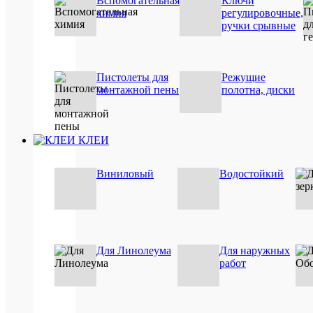
Вспомогательная
Ключи
для
пен
химия
регулировочные,
поли
мо
ручки срывные
Пистолеты для
Режущие
ПО
монтажной пены
полотна, диски
ТО
(8)
КЛЕИ
Виниловый
Водостойкий
Быстры
просмот
Для Линолеума
Для наружных
Лента
работ
монтажн
наружна
Робибан
НЛ