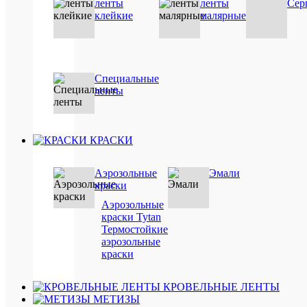
ленты
ленты
Сер
/
клейкие
малярные
шт
В
корзину
Специальные
ленты
Подробн
Купить
в
КРАСКИ
1
клик
Аэрозольные
Эмали
Сравнен
краски
В
Аэрозольные
избранн
краски Tytan
Термостойкие
Под
аэрозольные
заказ
краски
КРОВЕЛЬНЫЕ ЛЕНТЫ
МЕТИЗЫ