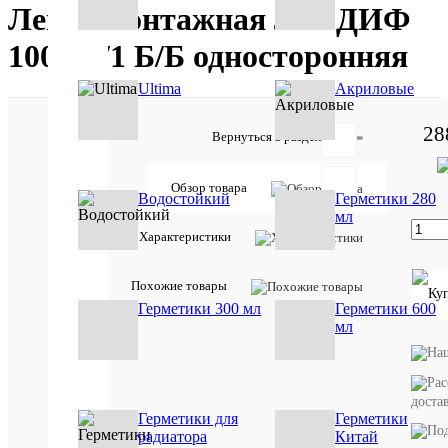
Лента монтажная ЛМ ДИФ
100 В2/1 Б/Б односторонняя
Ultima
Акриловые
28
Вернуться в раздел
Товар
участвует
Обзор товара
в акции:
Водостойкий
Герметики 280
Sila(Сила)
мл
Характеристики
Отзывов:
Похожие товары
Герметики 300 мл
Герметики 600
мл
Характе
Все
характ
Базовая
шт
единица
доста
Герметики для
Герметики
Вид
внутрен
радиатора
Китай
работ
работы