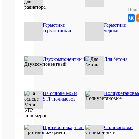
Тип
бытовая
пены
Поде
Вид
всесезо
пены
Герметики
Герметики
Вид
гермети
клея
термостойкие
черные
для
Применен
дерева
клея
(древес
Вид
автомоб
герметика
Двухкомпонентный
Для бетона
ХА
На основе MS и
Полиуретановы
STP полимеров
Про
Баз
шт
ед
Противопожарный
Силиконовые
внут
Ви
рабо
раб