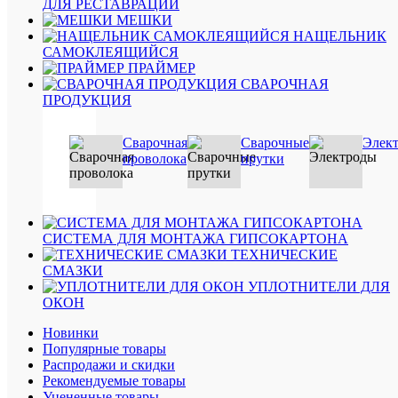
избранн
ДЛЯ РЕСТАВРАЦИИ
МЕШКИ
Под
НАЩЕЛЬНИК
заказ
САМОКЛЕЯЩИЙСЯ
ПРАЙМЕР
СВАРОЧНАЯ
ПРОДУКЦИЯ
Сварочная
Сварочные
Элек
проволока
прутки
Быстры
просмот
Лента
монтажн
наружна
СИСТЕМА ДЛЯ МОНТАЖА ГИПСОКАРТОНА
Робибан
ТЕХНИЧЕСКИЕ
НЛ
СМАЗКИ
В
УПЛОТНИТЕЛИ ДЛЯ
100*25
ОКОН
425
руб.
Новинки
/
Популярные товары
шт
Распродажи и скидки
Рекомендуемые товары
Уцененные товары