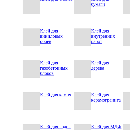
бумаги
Клей для
Клей для
виниловых
внутренних
обоев
работ
Клей для
Клей для
газобетонных
дерева
блоков
Клей для камня
Клей для
керамогранита
Клей для лодок
Клей для МДФ,