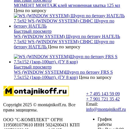
Быстрый просмотр
МОМЕНТ МОНТАЖ клей мгновенная хватка 125 мл
Цена по запросу
Быстрый просмотр
WS (WINDOW SYSTEM) Шуруп по бетону НАГЕЛЬ
7,5х92 WS (WINDOW SYSTEM) СВФС Шуруп по
бетону НАГЕЛЬ
Цена по запросу
Быстрый просмотр
WS (WINDOW SYSTEM)Шуруп по бетону FRS S
7.5х152 (1кор-100шт). (ГУ 8 кор)
Цена по запросу
+ 7 495 143 59 09
+ 7 901 721 35 42
Email:
Copyright 2025 © montajnikoff.ru. Все
info@montajnikoff.ru
права защищены.
График
ООО "С-КОМПЛЕКТ" ОГРН
работы
1195081079610 ИНН 5024200431 КПП