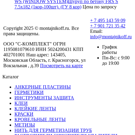
WS (WINDOW SYSTEM)Шуруп по бетону FRS S
7.5х182 (1кор-100шт). (ГУ 8 кор)
Цена по запросу
+ 7 495 143 59 09
+ 7 901 721 35 42
Copyright 2025 © montajnikoff.ru. Все
Email:
права защищены.
info@montajnikoff.ru
ООО "С-КОМПЛЕКТ" ОГРН
График
1195081079610 ИНН 5024200431 КПП
работы
402701001 Наш адрес: 143405,
Пн-Вс: с 9:00
Московская Область, г. Красногорск, ул
до 19:00
Вокзальная , д.39
Посмотреть на карте
Каталог
АНКЕРНЫЕ ПЛАСТИНЫ
ГЕРМЕТИКИ
ИНСТРУМЕНТЫ ЗАЩИТА
КЛЕИ
КЛЕЙКИЕ ЛЕНТЫ
КРАСКИ
КРОВЕЛЬНЫЕ ЛЕНТЫ
МЕТИЗЫ
НИТЬ ДЛЯ ГЕРМЕТИЗАЦИИ ТРУБ