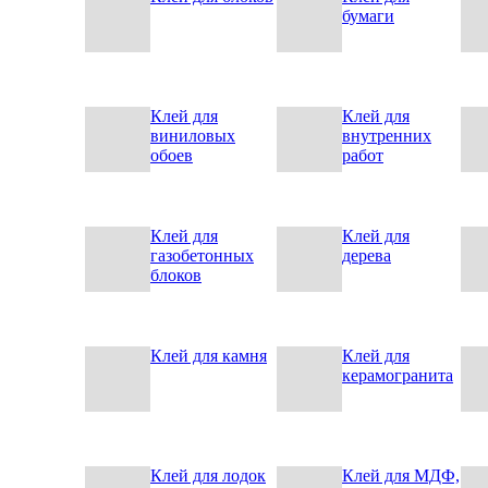
бумаги
Клей для
Клей для
виниловых
внутренних
обоев
работ
Клей для
Клей для
газобетонных
дерева
блоков
Клей для камня
Клей для
керамогранита
Клей для лодок
Клей для МДФ,