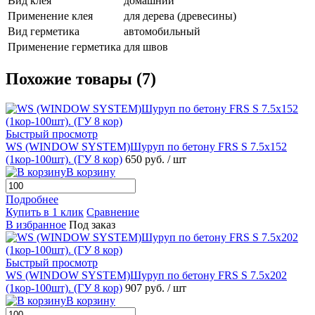
Вид клея
домашний
Применение клея
для дерева (древесины)
Вид герметика
автомобильный
Применение герметика
для швов
Похожие товары (7)
Быстрый просмотр
WS (WINDOW SYSTEM)Шуруп по бетону FRS S 7.5х152
(1кор-100шт). (ГУ 8 кор)
650 руб.
/ шт
В корзину
Подробнее
Купить в 1 клик
Сравнение
В избранное
Под заказ
Быстрый просмотр
WS (WINDOW SYSTEM)Шуруп по бетону FRS S 7.5х202
(1кор-100шт). (ГУ 8 кор)
907 руб.
/ шт
В корзину