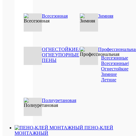
Нови
/
Хит
На
Всесезонная
Зимняя
прод
пр
/
Реко
EVE
Пр
внут
ОГНЕСТОЙКИЕ/
Профессиональна
рабо
ОГНЕУПОРНЫЕ
Всесезонные
/
Ви
ПЕНЫ
Всесезонные|
нару
раб
Огнестойкие
(вне
Зимние
рабо
Летние
Ти
проф
пе
Ви
Полиуретановая
всес
пе
Об
750
мл
ПЕНО-КЛЕЙ
Баз
шт
МОНТАЖНЫЙ
ед