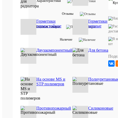
Характеристики
Отзывов:
Отзывы
Герметики
Герметики
Артикул:
термостойкие
черные
Похожие товары
00001
доста
Наличие
Описан
шт
товара:
Двухкомпонентный
Для бетона
Однокомп
монтажна
Поде
пена.
Идеально
подходит
для
монтажа
На основе MS и
Полиуретановы
окон
STP полимеров
и
дверей,
герметиза
стыков,
заполнени
швов,
Противопожарный
Силиконовые
пустот
и