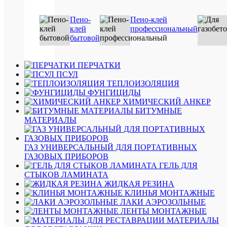
1000
Ве
Пено-
Пено-клей
гр.
клей
профессиональный
Вы
бытовой
70
лит
0000
Ар
ПЕРЧАТКИ
ПСУЛ
Об
750
ТЕПЛОИЗОЛЯЦИЯ
мл
ФУНГИЦИДЫ
ХИМИЧЕСКИЙ АНКЕР
1000
Ве
БИТУМНЫЕ
гр.
МАТЕРИАЛЫ
нару
Ви
(вне
раб
рабо
ГАЗ УНИВЕРСАЛЬНЫЙ ДЛЯ ПОРТАТИВНЫХ
ГАЗОВЫХ ПРИБОРОВ
Ти
ГЕЛЬ ДЛЯ
проф
пе
СТЫКОВ ЛАМИНАТА
ЖИДКАЯ РЕЗИНА
Ви
всес
КЛИНЬЯ МОНТАЖНЫЕ
пе
ЛАКИ АЭРОЗОЛЬНЫЕ
ЛЕНТЫ МОНТАЖНЫЕ
Ви
герм
МАТЕРИАЛЫ
кле