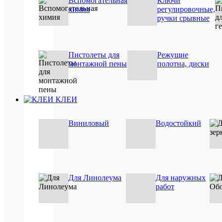
Вспомогательная
Ключи
мл
химия
регулировочные,
Базовая
шт
ручки срывные
единица
Пистолеты для
Режущие
ОП
монтажной пены
полотна, диски
ТО
КЛЕИ
Высок
монта
Виниловый
Водостойкий
пена,
облад
высок
адгез
к
больш
строи
Для Линолеума
Для наружных
матер
работ
таких
как:
бетон
кирпи
штука