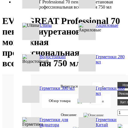
EVERGREAT Professional 70 пена полиуретановая
монтажная профессиональная всесезонная 750 мл
EVERGREAT Professional 70
Ultima
Акриловые
пена полиуретановая
монтажная
профессиональная
Водостойкий
Герметики 280
всесезонная 750 мл
мл
315
Но
Вернуться в раздел
Герметики 300 мл
Герметики 600
мл
Реко
Обзор товара
Хит 
Товар
участвует
Описание
Герметики для
Герметики
в акции:
радиатора
Китай
Sila(Сила)