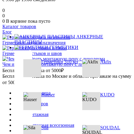
0
0
0
В корзине
пока пусто
Каталог товаров
Блог
АНКЕРНЫЕ
ПЛАСТИНЫ
Герметики: виды и назначения
ГЕРМЕТИКИ
Герметизация стыков и швов
Герметики 310 мл
Akfix
Чем и как убрать монтажную пену с линолеума
Бесплатная доставка от 5000₽
Бесплатная доставка по Москве и области при заказе на сумму
от 5000₽
Главная страница
Hauser
KUDO
•
Каталог товаров
•
Пена монтажная
•
Пена монтажная всесезонная
Sila
SOUDAL
•