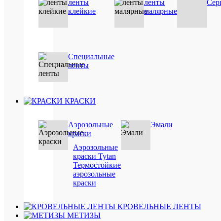
пери
ленты
ленты
Сер
встря
клейкие
малярные
балло
Не
реком
снима
балло
Специальные
до
полно
ленты
выход
пены.
Новы
балло
КРАСКИ
устан
немед
после
Аэрозольные
Эмали
сняти
краски
с
писто
Аэрозольные
испол
краски Tytan
чтобы
Термостойкие
не
аэрозольные
допус
краски
попад
в
писто
КРОВЕЛЬНЫЕ ЛЕНТЫ
возду
После
МЕТИЗЫ