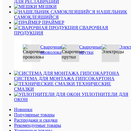
ДЛЯ РЕСТАВРАЦИИ
для
МЕШКИ
Пр
дере
НАЩЕЛЬНИК
кле
(дре
САМОКЛЕЯЩИЙСЯ
ПРАЙМЕР
Ви
СВАРОЧНАЯ
авто
гер
ПРОДУКЦИЯ
для
Пр
швов
гер
Сварочная
Сварочные
Элек
проволока
прутки
Ви
мусо
ме
Св
быст
пен
СИСТЕМА ДЛЯ МОНТАЖА ГИПСОКАРТОНА
мо
ТЕХНИЧЕСКИЕ
Пр
СМАЗКИ
для
пен
УПЛОТНИТЕЛИ ДЛЯ
поли
мо
ОКОН
EVE
Бр
Новинки
Отз
Популярные товары
Распродажи и скидки
(1)
Рекомендуемые товары
Уцененные товары