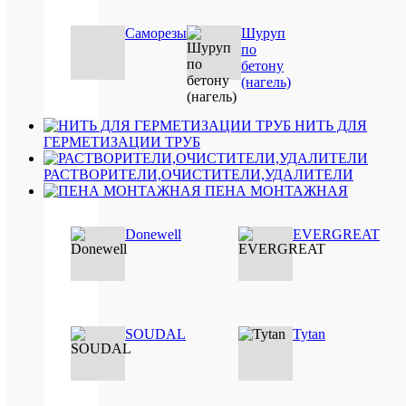
прове
работ,
реком
Саморезы
Шуруп
очист
по
писто
бетону
от
(нагель)
пены
очист
монт
НИТЬ ДЛЯ
пены
ГЕРМЕТИЗАЦИИ ТРУБ
торго
марки
РАСТВОРИТЕЛИ,ОЧИСТИТЕЛИ,УДАЛИТЕЛИ
EVER
ПЕНА МОНТАЖНАЯ
Отве
пену
удали
Donewell
EVERGREAT
механ
ХА
SOUDAL
Tytan
Про