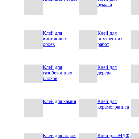
бумаги
Клей для
Клей для
виниловых
внутренних
обоев
работ
Клей для
Клей для
газобетонных
дерева
блоков
Клей для камня
Клей для
керамогранита
Клей для лодок
Клей для МДФ,