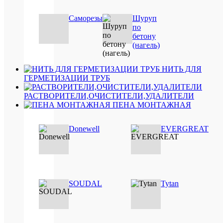
Саморезы
Шуруп
по
Быстры
бетону
просмот
(нагель)
Tytan
Professio
Универс
НИТЬ ДЛЯ
Пено-
ГЕРМЕТИЗАЦИИ ТРУБ
Клей
STRAW
РАСТВОРИТЕЛИ,ОЧИСТИТЕЛИ,УДАЛИТЕЛИ
750
ПЕНА МОНТАЖНАЯ
мл
(бытово
725
Donewell
EVERGREAT
руб.
/
шт
В
SOUDAL
Tytan
корзину
Подробн