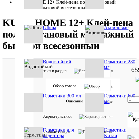
KUDO НОМЕ 12+ Клей-пена полиуретановый
монтажный бытовой всесезонный
KUDO НОМЕ 12+ Клей-пена
Ultima
Акриловые
полиуретановый монтажный
бытовой всесезонный
Водостойкий
Герметики 280
мл
65
Вернуться в раздел
Обзор товара
Герметики 300 мл
Герметики 600
Товар
Описание
мл
участвует
в акции:
Sila(Сила)
Характеристики
Отзывов:
Герметики для
Герметики
Похожие товары
радиатора
Китай