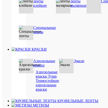
ленты
ленты
Сер
/
клейкие
малярные
шт
В
корзину
Специальные
ленты
Подробн
Купить
в
КРАСКИ
1
клик
Аэрозольные
Эмали
Сравнен
краски
Аэрозольные
В
краски Tytan
избранн
Термостойкие
аэрозольные
Под
краски
заказ
КРОВЕЛЬНЫЕ ЛЕНТЫ
МЕТИЗЫ