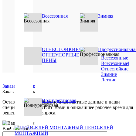
Купить
в
1
Всесезонная
Зимняя
клик
Сравнен
В
избранн
ОГНЕСТОЙКИЕ/
Профессиональна
ОГНЕУПОРНЫЕ
Под
Всесезонные
ПЕНЫ
заказ
Всесезонные|
Огнестойкие
Зимние
Летние
Заказать звонок
Заказать звонок
Полиуретановая
Оставьте Ваше сообщение и контактные данные и наши
специалисты свяжутся с Вами в ближайшее рабочее время для
решения Вашего вопроса.
ПЕНО-КЛЕЙ
Ваш телефон
*
МОНТАЖНЫЙ