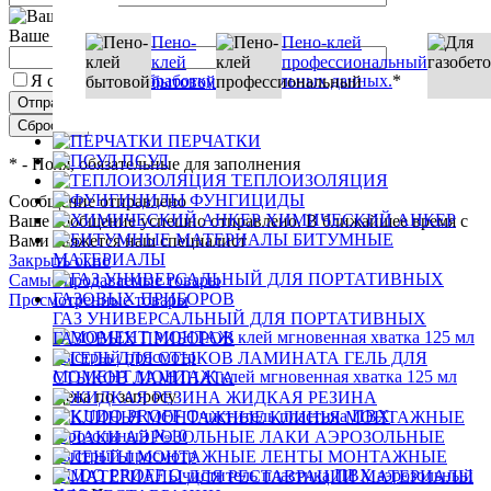
Ваше имя
Пено-
Пено-клей
клей
профессиональный
Я согласен на
обработку персональных данных.
*
бытовой
ПЕРЧАТКИ
ПСУЛ
*
- Поля, обязательные для заполнения
ТЕПЛОИЗОЛЯЦИЯ
ФУНГИЦИДЫ
Сообщение отправлено
ХИМИЧЕСКИЙ АНКЕР
Ваше сообщение успешно отправлено. В ближайшее время с
БИТУМНЫЕ
Вами свяжется наш специалист
МАТЕРИАЛЫ
Закрыть окно
Самые продаваемые товары
Просмотренные товары
ГАЗ УНИВЕРСАЛЬНЫЙ ДЛЯ ПОРТАТИВНЫХ
ГАЗОВЫХ ПРИБОРОВ
Быстрый просмотр
ГЕЛЬ ДЛЯ
МОМЕНТ МОНТАЖ клей мгновенная хватка 125 мл
СТЫКОВ ЛАМИНАТА
Цена по запросу
ЖИДКАЯ РЕЗИНА
КЛИНЬЯ МОНТАЖНЫЕ
ЛАКИ АЭРОЗОЛЬНЫЕ
Быстрый просмотр
ЛЕНТЫ МОНТАЖНЫЕ
KUDO PROFF Очиститель пластика ПВХ аэрозольный
МАТЕРИАЛЫ