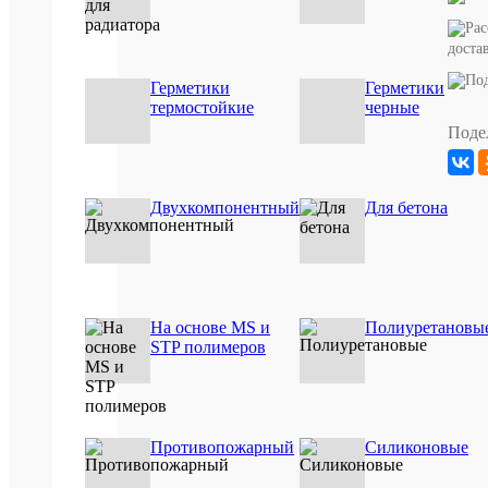
Описан
доста
товара:
Однокомп
Герметики
Герметики
полиурет
термостойкие
черные
вспенива
Поде
клей
разработа
в
соответст
с
Двухкомпонентный
Для бетона
системой
VARIO
SMART
CELL,
позволяю
управлять
На основе MS и
Полиуретановы
адгезионн
свойствам
STP полимеров
клеевых
составов
и
использов
их
Противопожарный
Силиконовые
максималь
эффективн
Характери