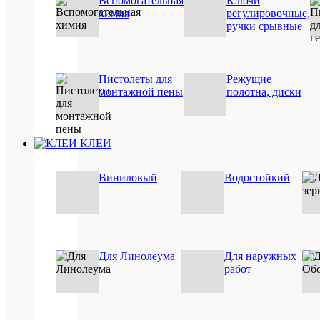
Вспомогательная
Ключи
Базовая
шт
химия
регулировочные,
единица
ручки срывные
Страна
Россия
бренда
Объём,
750
мл
Пистолеты для
Режущие
Вид
внутрен
работ
работы
монтажной пены
полотна, диски
Тип
бытовая
пены
КЛЕИ
ОП
Виниловый
Водостойкий
ТО
Реком
для
прикл
Для Линолеума
Для наружных
гипсо
работ
OSB-
плит,
череп
легки