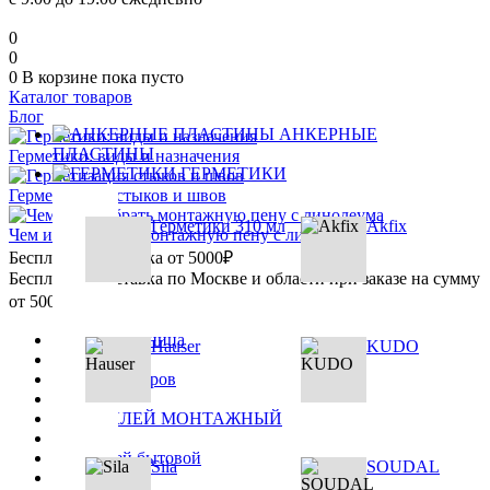
0
0
0
В корзине
пока пусто
Каталог товаров
Блог
АНКЕРНЫЕ
ПЛАСТИНЫ
Герметики: виды и назначения
ГЕРМЕТИКИ
Герметизация стыков и швов
Герметики 310 мл
Akfix
Чем и как убрать монтажную пену с линолеума
Бесплатная доставка от 5000₽
Бесплатная доставка по Москве и области при заказе на сумму
от 5000₽
Главная страница
Hauser
KUDO
•
Каталог товаров
•
ПЕНО-КЛЕЙ МОНТАЖНЫЙ
•
Пено-клей бытовой
Sila
SOUDAL
•