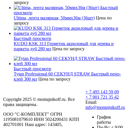
запросу
Быстрый
просмотр
Ultima, лента малярная, 50ммх36м (36шт)
Цена по
запросу
Быстрый просмотр
KUDO KSK 313 Герметик акриловый для дерева и
паркета дуб 280 мл
Цена по запросу
Быстрый просмотр
Tytan Professional 60 СЕКУНД STRAW Быстрый пено-
клей 300 мл
Цена по запросу
+ 7 495 143 59 09
+ 7 901 721 35 42
Copyright 2025 © montajnikoff.ru. Все
Email:
права защищены.
info@montajnikoff.ru
ООО "С-КОМПЛЕКТ" ОГРН
График
1195081079610 ИНН 5024200431 КПП
работы
402701001 Наш адрес: 143405,
Пн-Вс: с 9:00