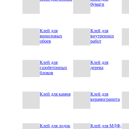
бумаги
Клей для
Клей для
виниловых
внутренних
обоев
работ
Клей для
Клей для
газобетонных
дерева
блоков
Клей для камня
Клей для
керамогранита
Клей для лодок
Клей для МДФ,