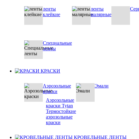
ленты
ленты
Сер
клейкие
малярные
Специальные
ленты
КРАСКИ
Аэрозольные
Эмали
краски
Аэрозольные
краски Tytan
Термостойкие
аэрозольные
краски
КРОВЕЛЬНЫЕ ЛЕНТЫ