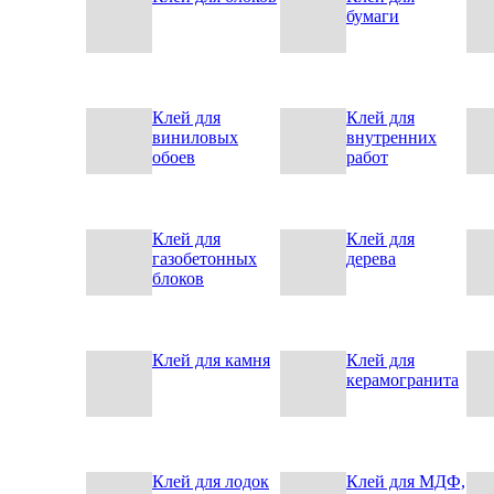
бумаги
Клей для
Клей для
виниловых
внутренних
обоев
работ
Клей для
Клей для
газобетонных
дерева
блоков
Клей для камня
Клей для
керамогранита
Клей для лодок
Клей для МДФ,