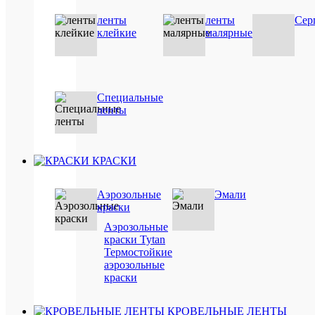
Св
ленты
ленты
Сер
быст
пен
клейкие
малярные
мо
ПО
Специальные
ленты
ТО
(8)
КРАСКИ
Аэрозольные
Эмали
краски
Аэрозольные
краски Tytan
Термостойкие
аэрозольные
Быстры
краски
просмот
TYTAN
Professio
КРОВЕЛЬНЫЕ ЛЕНТЫ