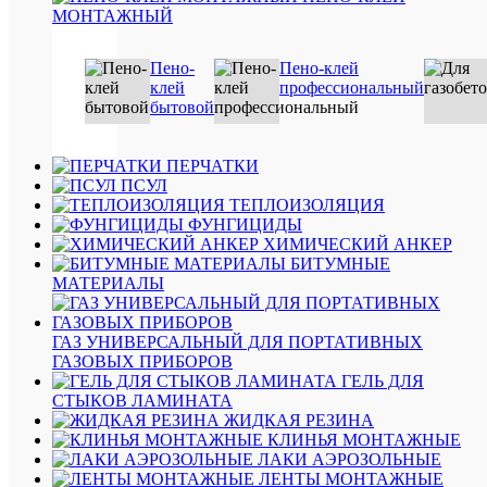
МОНТАЖНЫЙ
1
919
руб.
Пено-
Пено-клей
/
клей
профессиональный
шт
бытовой
В
ПЕРЧАТКИ
корзину
ПСУЛ
ТЕПЛОИЗОЛЯЦИЯ
Подробн
ФУНГИЦИДЫ
ХИМИЧЕСКИЙ АНКЕР
Купить
БИТУМНЫЕ
в
МАТЕРИАЛЫ
1
клик
ГАЗ УНИВЕРСАЛЬНЫЙ ДЛЯ ПОРТАТИВНЫХ
Сравнен
ГАЗОВЫХ ПРИБОРОВ
ГЕЛЬ ДЛЯ
В
СТЫКОВ ЛАМИНАТА
избранн
ЖИДКАЯ РЕЗИНА
КЛИНЬЯ МОНТАЖНЫЕ
ЛАКИ АЭРОЗОЛЬНЫЕ
В
ЛЕНТЫ МОНТАЖНЫЕ