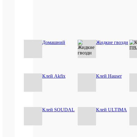
Домашний
Жидкие гвозди
Техн
Клей Akfix
Клей Hauser
пара
Клей SOUDAL
Клей ULTIMA