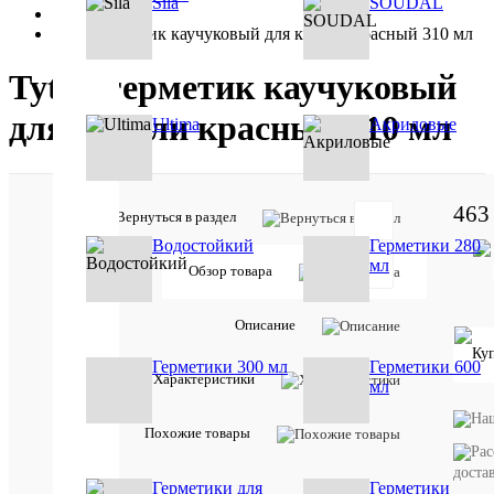
Sila
SOUDAL
•
Tytan герметик каучуковый для кровли красный 310 мл
Tytan герметик каучуковый
для кровли красный 310 мл
Ultima
Акриловые
463
Вернуться в раздел
Водостойкий
Герметики 280
мл
Обзор товара
Товар
Описание
участвует
в акции:
Герметики 300 мл
Герметики 600
Sila(Сила)
Характеристики
мл
Отзывов:
Похожие товары
доста
Герметики для
Герметики