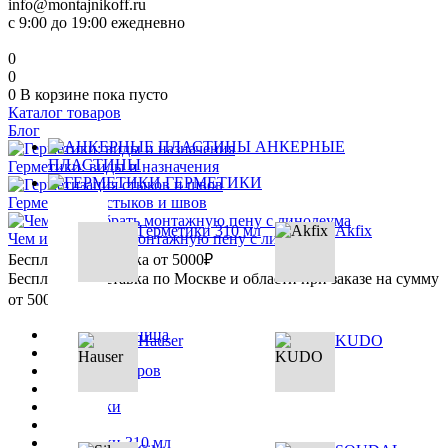
info@montajnikoff.ru
с 9:00 до 19:00 ежедневно
0
0
0
В корзине
пока пусто
Каталог товаров
Блог
АНКЕРНЫЕ
ПЛАСТИНЫ
Герметики: виды и назначения
ГЕРМЕТИКИ
Герметизация стыков и швов
Герметики 310 мл
Akfix
Чем и как убрать монтажную пену с линолеума
Бесплатная доставка от 5000₽
Бесплатная доставка по Москве и области при заказе на сумму
от 5000₽
Главная страница
Hauser
KUDO
•
Каталог товаров
•
Герметики
•
Герметики 310 мл