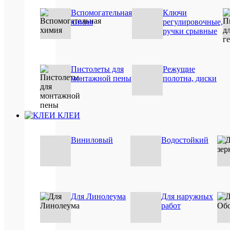
/
Вспомогательная
Ключи
для
химия
регулировочные,
металла
ручки срывные
Базовая
шт
единица
Страна
Польша
бренда
Пистолеты для
Режущие
монтажной пены
полотна, диски
ОП
ТО
КЛЕИ
Виниловый
Водостойкий
Для Линолеума
Для наружных
работ