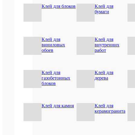
Клей для блоков
Клей для
бумаги
Соотв
требо
ISO
11600
станд
F
Клей для
Клей для
типа,
виниловых
внутренних
12,5
обоев
работ
класс
Герме
Клей для
Клей для
газобетонных
дерева
ХА
блоков
Про
Клей для камня
Клей для
керамогранита
Tytan
Пр
Тита
внут
рабо