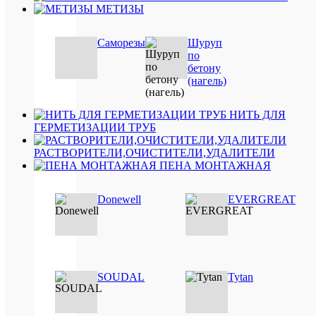
гермети
МЕТИЗЫ
Акрило
для
Саморезы
Шуруп
дерева
по
и
бетону
паркета,
(нагель)
орех,
310
мл
НИТЬ ДЛЯ
370
ГЕРМЕТИЗАЦИИ ТРУБ
руб.
/
РАСТВОРИТЕЛИ,ОЧИСТИТЕЛИ,УДАЛИТЕЛИ
шт
ПЕНА МОНТАЖНАЯ
В
Donewell
EVERGREAT
корзину
Подробн
Купить
в
SOUDAL
Tytan
1
клик