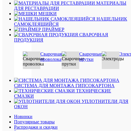
наличии
МАТЕРИАЛЫ
ДЛЯ РЕСТАВРАЦИИ
МЕШКИ
НАЩЕЛЬНИК
САМОКЛЕЯЩИЙСЯ
ПРАЙМЕР
СВАРОЧНАЯ
ПРОДУКЦИЯ
Быстры
просмот
Tytan
Сварочная
Сварочные
Элек
Professio
проволока
прутки
Декор
Экспрес
клей
монтаж
310
СИСТЕМА ДЛЯ МОНТАЖА ГИПСОКАРТОНА
мл
ТЕХНИЧЕСКИЕ
329
СМАЗКИ
руб.
УПЛОТНИТЕЛИ ДЛЯ
/
ОКОН
шт
Новинки
Популярные товары
Распродажи и скидки
В