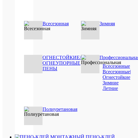
Сравнен
В
избранн
Всесезонная
Зимняя
Под
заказ
ОГНЕСТОЙКИЕ/
Профессиональна
ОГНЕУПОРНЫЕ
Всесезонные
ПЕНЫ
Всесезонные|
Огнестойкие
Быстры
Зимние
просмот
Летние
Tytan
Professio
гермети
Полиуретановая
каучуко
для
кровли
белый
310
ПЕНО-КЛЕЙ
мл