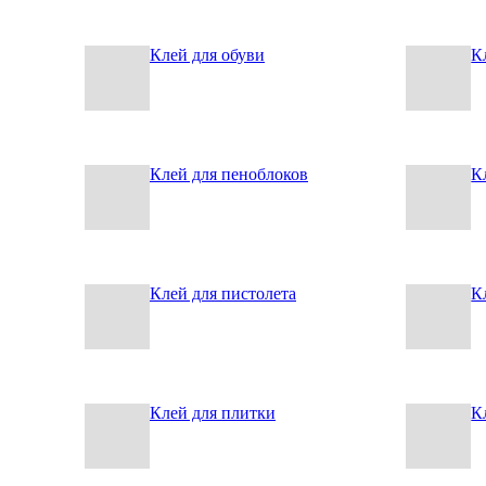
Клей для обуви
К
Клей для пеноблоков
К
Клей для пистолета
К
Клей для плитки
К