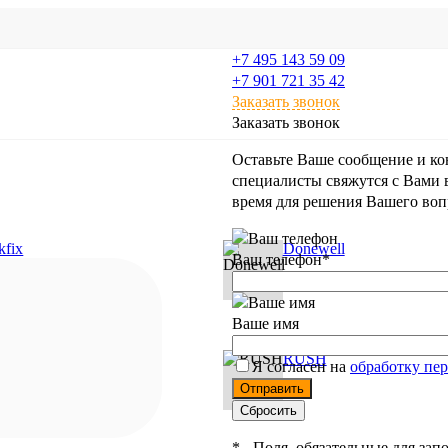
+7 495 143 59 09
+7 901 721 35 42
Заказать звонок
Заказать звонок
Оставьте Ваше сообщение и к
специалисты свяжутся с Вами 
время для решения Вашего воп
kfix
Donewell
Ваш телефон
*
Ваше имя
UDO
RUSH
Я согласен на
обработку пе
*
- Поля, обязательные для зап