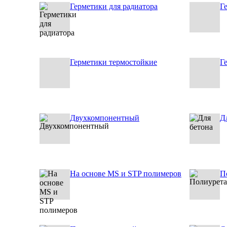
Герметики для радиатора
Г
Герметики термостойкие
Г
Двухкомпонентный
Д
На основе MS и STP полимеров
П