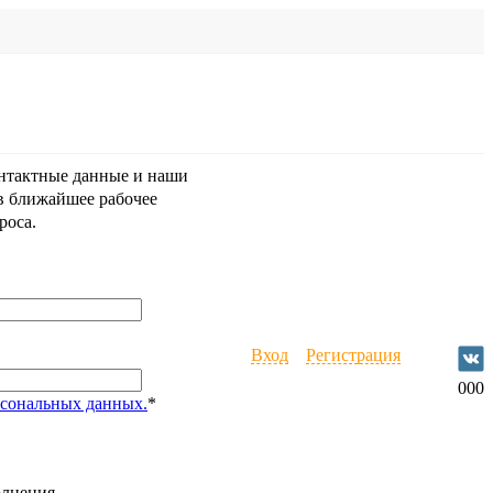
онтактные данные и наши
в ближайшее рабочее
роса.
Вход
Регистрация
0
0
0
рсональных данных.
*
олнения