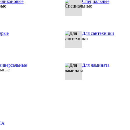
иликоновые
Специальные
ерые
Для сантехники
ниверсальные
Для ламината
ТА