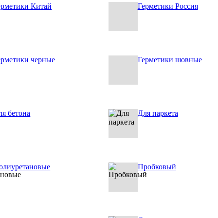
ерметики Китай
Герметики Россия
ерметики черные
Герметики шовные
ля бетона
Для паркета
олиуретановые
Пробковый