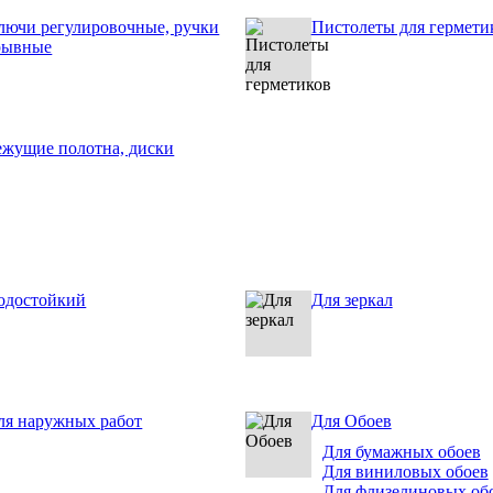
лючи регулировочные, ручки
Пистолеты для гермети
рывные
ежущие полотна, диски
одостойкий
Для зеркал
ля наружных работ
Для Обоев
Для бумажных обоев
Для виниловых обоев
Для флизелиновых об