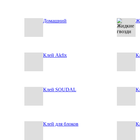
Домашний
Ж
Клей Akfix
К
Клей SOUDAL
К
Клей для блоков
К