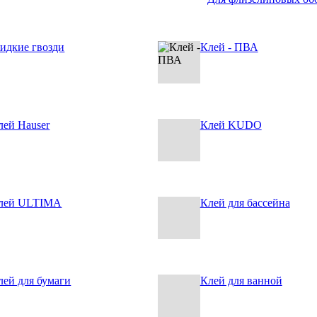
идкие гвозди
Клей - ПВА
лей Hauser
Клей KUDO
лей ULTIMA
Клей для бассейна
лей для бумаги
Клей для ванной