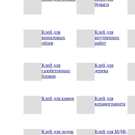
бумаги
Клей для
Клей для
виниловых
внутренних
обоев
работ
Клей для
Клей для
газобетонных
дерева
блоков
Клей для камня
Клей для
керамогранита
Клей для лодок
Клей для МДФ,