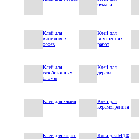
бумаги
Клей для
Клей для
виниловых
внутренних
обоев
работ
Клей для
Клей для
газобетонных
дерева
блоков
Клей для камня
Клей для
керамогранита
Клей для лодок
Клей для МДФ,