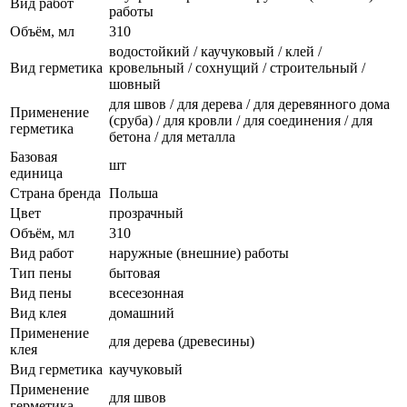
Вид работ
работы
Объём, мл
310
водостойкий / каучуковый / клей /
Вид герметика
кровельный / сохнущий / строительный /
шовный
для швов / для дерева / для деревянного дома
Применение
(сруба) / для кровли / для соединения / для
герметика
бетона / для металла
Базовая
шт
единица
Страна бренда
Польша
Цвет
прозрачный
Объём, мл
310
Вид работ
наружные (внешние) работы
Тип пены
бытовая
Вид пены
всесезонная
Вид клея
домашний
Применение
для дерева (древесины)
клея
Вид герметика
каучуковый
Применение
для швов
герметика