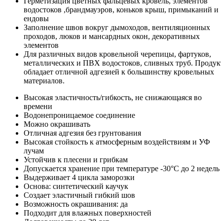
Герметизация цветных фальцевых кровель, элементов
водостоков ,брандмауэров, коньков крыш, примыканий и
ендовы
Заполнение швов вокруг дымоходов, вентиляционных
проходов, люков и мансардных окон, декоративных
элементов
Для различных видов кровельной черепицы, фартуков,
металлических и ПВХ водостоков, сливных труб. Продук
обладает отличной адгезией к большинству кровельных
материалов.
Высокая эластичность/гибкость, не снижающаяся во
времени
Водонепроницаемое соединение
Можно окрашивать
Отличная адгезия без грунтования
Высокая стойкость к атмосферным воздействиям и УФ
лучам
Устойчив к плесени и грибкам
Допускается хранение при температуре -30°С до 2 недель
Выдерживает 4 цикла заморозки
Основа: синтетический каучук
Создает эластичный гибкий шов
Возможность окрашивания: да
Подходит для влажных поверхностей